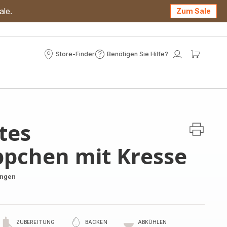
ale.
Zum Sale
Store-Finder
Benötigen Sie Hilfe?
Store-
Benötigen
Mein
Mein
Finder
Sie
Konto
Waren
Hilfe?
tes
ppchen mit Kresse
ungen
ZUBEREITUNG
BACKEN
ABKÜHLEN