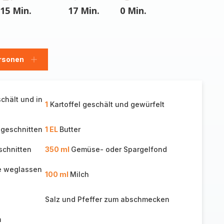
15 Min.
17 Min.
0 Min.
rsonen
en
Personen
hinzufügen
chält und in
1
Kartoffel geschält und gewürfelt
 geschnitten
1 EL
Butter
schnitten
350 ml
Gemüse- oder Spargelfond
e weglassen
100 ml
Milch
Salz und Pfeffer zum abschmecken
m