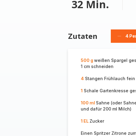
32 Min.
Zutaten
4 Pe
Person
löschen
500 g
weißen Spargel ges
1 cm schneiden
4
Stangen Frühlauch fein
1
Schale Gartenkresse ge
100 ml
Sahne (oder Sahn
und dafür 200 ml Milch)
1 EL
Zucker
Einen Spritzer Zitrone zu