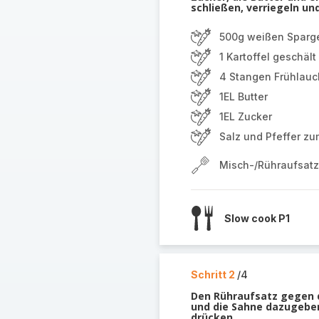
schließen, verriegeln un
500g weißen Sparge
1 Kartoffel geschäl
4 Stangen Frühlauc
1EL Butter
1EL Zucker
Salz und Pfeffer 
Misch-/Rühraufsatz
Slow cook P1
Schritt 2
/4
Den Rühraufsatz gegen 
und die Sahne dazugeben.
drücken.