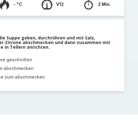
- °C
V12
2 Min.
 die Suppe geben, durchrühren und mit Salz,
tzer Zitrone abschmecken und dann zusammen mit
e in Tellern anrichten.
sse geschnitten
zum abschmecken
rone zum abschmecken