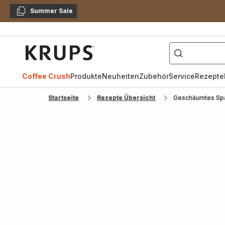
Summer Sale
Kopieren
["Kaffeevollautomat",
Krups
Homepage
Coffee Crush
Produkte
Neuheiten
Zubehör
Service
Rezepte
Startseite
Rezepte Übersicht
Geschäumtes Spa