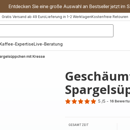
Entdecken Sie eine große Auswahl an Bestseller jetzt im S
Gratis Versand ab 49 Euro
Lieferung in 1-2 Werktagen
Kostenfreie Retouren
"Handmixer","Waffeleisen"]
Kaffee-Expertise
Live-Beratung
rgelsüppchen mit Kresse
Geschäum
Spargelsü
5
/5
-
16 Bewert
Bewertung
mit
5
Sternen
GESAMTZEIT
(Durchschnitt)