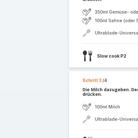
350ml Gemüse- ode
100ml Sahne (oder 
Ultrablade-Univers
Slow cook P2
Schritt 3
/4
Die Milch dazugeben. Dec
drücken.
100ml Milch
Ultrablade-Univers