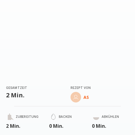
GESAMTZEIT
REZEPT VON
2 Min.
AS
ZUBEREITUNG
BACKEN
ABKÜHLEN
2 Min.
0 Min.
0 Min.