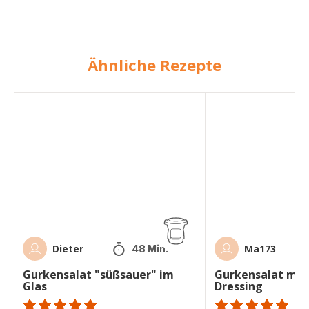
Ähnliche Rezepte
Gurkensalat
Gurkensalat
"süßsauer"
mit
im
Joghurt-
Glas
Dressing
Dieter
Ma173
48 Min.
Gurkensalat "süßsauer" im
Gurkensalat mit 
Glas
Dressing