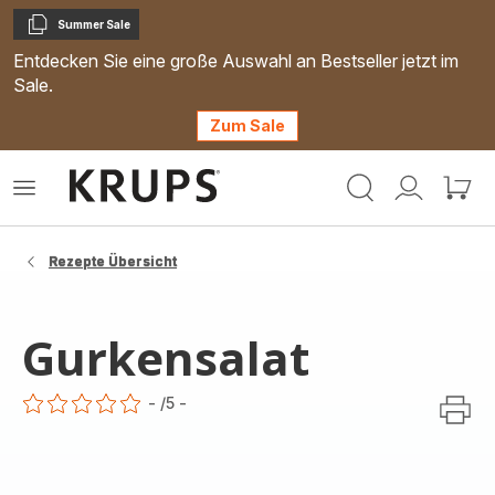
Summer Sale
Kopieren
Entdecken Sie eine große Auswahl an Bestseller jetzt im
Sale.
Zum Sale
Krups
Das
Mein
Mein
Homepage
Menü
Konto
Waren
öffnen
Rezepte Übersicht
Gurkensalat
-
/5
-
ratings.0