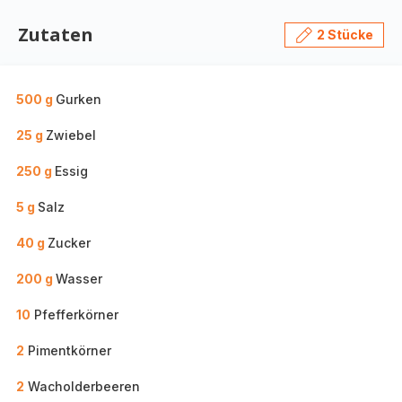
Zutaten
2 Stücke
500 g
Gurken
25 g
Zwiebel
250 g
Essig
5 g
Salz
40 g
Zucker
200 g
Wasser
10
Pfefferkörner
2
Pimentkörner
2
Wacholderbeeren