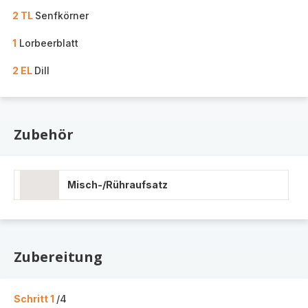
2 TL
Senfkörner
1
Lorbeerblatt
2 EL
Dill
Zubehör
Misch-/Rühraufsatz
Zubereitung
Schritt 1
/4