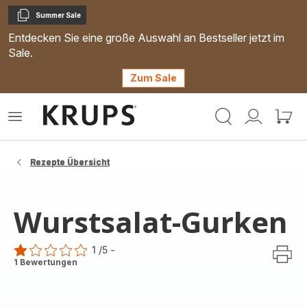
Summer Sale
Kopieren
Entdecken Sie eine große Auswahl an Bestseller jetzt im
Sale.
Zum Sale
Krups
Das
Mein
Mein
Homepage
Menü
Konto
Waren
öffnen
Rezepte Übersicht
Wurstsalat-Gurken
1
/5
-
Bewertung
1 Bewertungen
mit
1
Stern