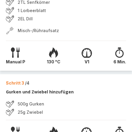
2TL Senfkörner
1 Lorbeerblatt
2EL Dill
Misch-/Rühraufsatz
Manual P
130 °C
V1
6 Min.
Schritt 3
/4
Gurken und Zwiebel hinzufügen
500g Gurken
25g Zwiebel