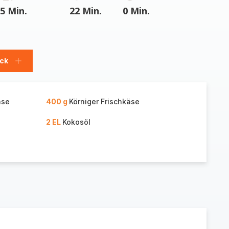
5 Min.
22 Min.
0 Min.
ück
Stück
hinzufügen
äse
400 g
Körniger Frischkäse
2 EL
Kokosöl