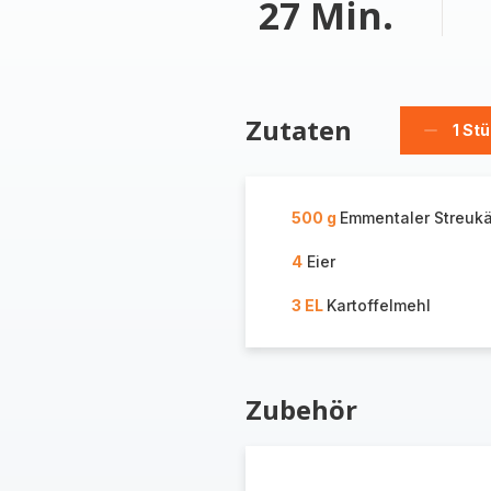
27 Min.
Zutaten
1 St
Stück
löschen
500 g
Emmentaler Streuk
4
Eier
3 EL
Kartoffelmehl
Zubehör