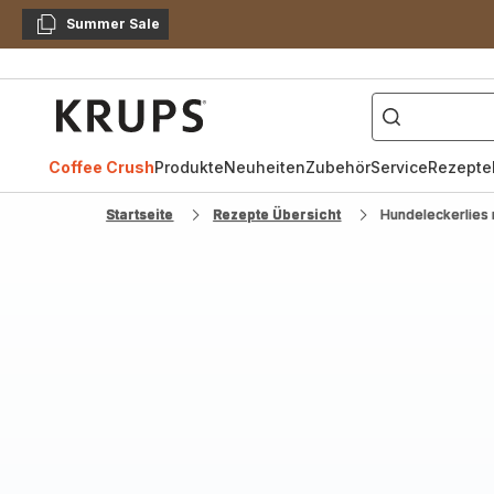
Summer Sale
Kopieren
["Kaffeevollautomat",
Krups
Homepage
Coffee Crush
Produkte
Neuheiten
Zubehör
Service
Rezepte
Startseite
Rezepte Übersicht
Hundeleckerlies 