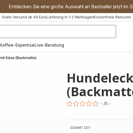
Entdecken Sie eine große Auswahl an Bestseller jetzt im S
Gratis Versand ab 49 Euro
Lieferung in 1-2 Werktagen
Kostenfreie Retouren
"Handmixer","Waffeleisen"]
Kaffee-Expertise
Live-Beratung
mit Käse (Backmatte)
Hundelecke
(Backmatt
-
/5
-
ratings.0
GESAMTZEIT