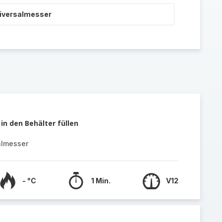
niversalmesser
in den Behälter füllen
almesser
- °C
1 Min.
V12