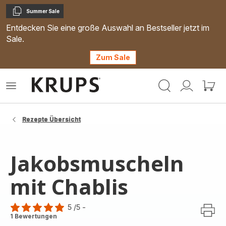
Summer Sale
Kopieren
Entdecken Sie eine große Auswahl an Bestseller jetzt im
Sale.
Zum Sale
Krups
Das
Mein
Mein
Homepage
Menü
Konto
Waren
öffnen
Rezepte Übersicht
Jakobsmuscheln
mit Chablis
5
/5
-
Bewertung
1 Bewertungen