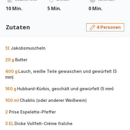
10 Min.
5 Min.
0 Min.
Zutaten
4 Personen
12
Jakobsmuscheln
20 g
Butter
400 g
Lauch, weiße Teile gewaschen und gewürfelt (5
mm)
160 g
Hubbard-Kürbis, geschält und gewürfelt (5 mm)
100 ml
Chablis (oder anderer Weißwein)
2
Prise Espelette-Pfeffer
3 EL
Dicke Vollfett-Crème fraîche