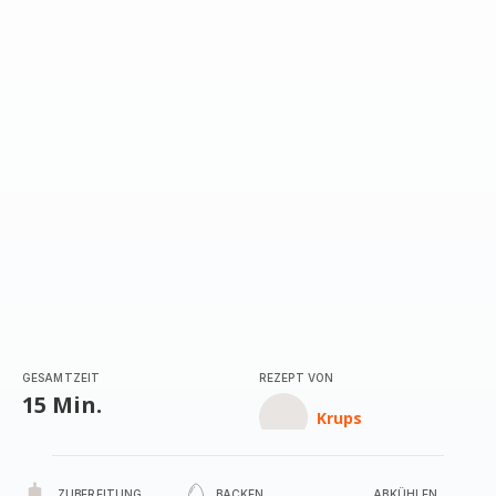
mit
5
Sternen
(Durchschnitt)
GESAMTZEIT
REZEPT VON
15 Min.
Krups
ZUBEREITUNG
BACKEN
ABKÜHLEN