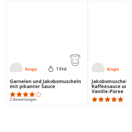
Garnelen
Jakobsmuschel-
und
Spieße
Jakobsmuscheln
mit
mit
Kaffeesauce
pikanter
und
Sauce
Sellerie-
Vanille-
Püree
Krups
Krups
1 Std.
Garnelen und Jakobsmuscheln
Jakobsmuschel-S
mit pikanter Sauce
Kaffeesauce und 
Vanille-Püree
ratings.3.8
2 Bewertungen
ratings.NaN