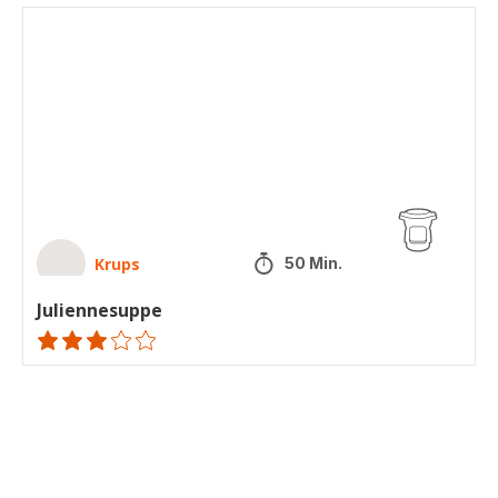
Juliennesuppe
Krups
50 Min.
Juliennesuppe
Bewertung
mit
3
Sternen
(Durchschnitt)