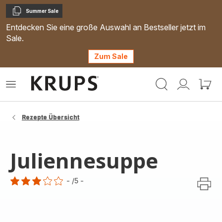
Summer Sale
Kopieren
Entdecken Sie eine große Auswahl an Bestseller jetzt im
Sale.
Zum Sale
Krups
Das
Mein
Mein
Homepage
Menü
Konto
Waren
öffnen
Rezepte Übersicht
Juliennesuppe
-
/5
-
Bewertung
mit
3
Sternen