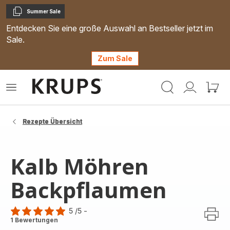
Summer Sale
Kopieren
Entdecken Sie eine große Auswahl an Bestseller jetzt im
Sale.
Zum Sale
Krups
Das
Mein
Mein
Homepage
Menü
Konto
Waren
öffnen
Rezepte Übersicht
Kalb Möhren
Backpflaumen
5
/5
-
Bewertung
1 Bewertungen