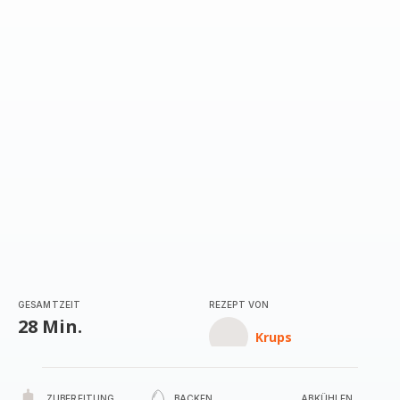
mit
5
Sternen
(Durchschnitt)
GESAMTZEIT
REZEPT VON
28 Min.
Krups
ZUBEREITUNG
BACKEN
ABKÜHLEN