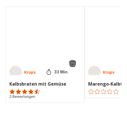
Kalbsbraten
Marengo-
mit
Kalbfleisch
Gemüse
Krups
Krups
33 Min.
Kalbsbraten mit Gemüse
Marengo-Kalbfle
ratings.4.5
2 Bewertungen
ratings.0