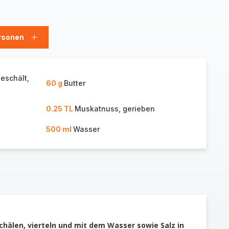
rsonen
en
Personen
hinzufügen
geschält,
60 g
Butter
0.25 TL
Muskatnuss, gerieben
500 ml
Wasser
Schälen, vierteln und mit dem Wasser sowie Salz in