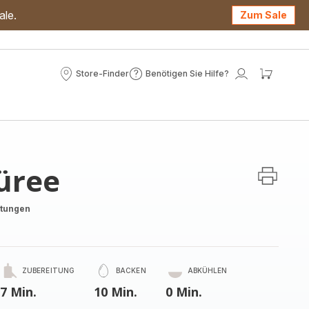
ale.
Zum Sale
Store-Finder
Benötigen Sie Hilfe?
Store-
Benötigen
Mein
Mein
Finder
Sie
Konto
Waren
Hilfe?
üree
rtungen
ZUBEREITUNG
BACKEN
ABKÜHLEN
7 Min.
10 Min.
0 Min.