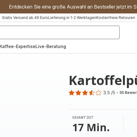
Entdecken Sie eine große Auswahl an Bestseller jetzt im S
Gratis Versand ab 49 Euro
Lieferung in 1-2 Werktagen
Kostenfreie Retouren
"Handmixer","Waffeleisen"]
Kaffee-Expertise
Live-Beratung
Kartoffelp
3.5
/5
-
55 Bewe
ratings.3.5
GESAMTZEIT
17 Min.