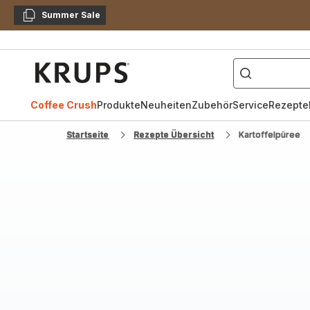
Summer Sale
Kopieren
["Kaffeevollautomat",
Krups
Homepage
Coffee Crush
Produkte
Neuheiten
Zubehör
Service
Rezepte
Startseite
Rezepte Übersicht
Kartoffelpüree