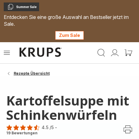
Summer Sale
Kopieren
Entdecken Sie eine große Auswahl an Bestseller jetzt im
Sale.
Zum Sale
Krups
Das
Mein
Mein
Homepage
Menü
Konto
Waren
öffnen
Rezepte Übersicht
Kartoffelsuppe mit
Schinkenwürfeln
4.5
/5
-
ratings.4.5
19 Bewertungen