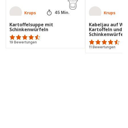
Krups
Krups
45 Min.
Kartoffelsuppe mit
Kabeljau auf Wir
Schinkenwürfeln
Kartoffeln und
Schinkenwürfeln
ratings.4.5
19 Bewertungen
ratings.4.5
11 Bewertungen