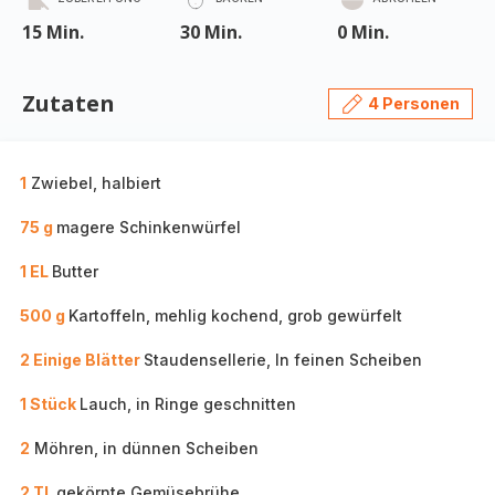
15 Min.
30 Min.
0 Min.
Zutaten
4 Personen
1
Zwiebel, halbiert
75 g
magere Schinkenwürfel
1 EL
Butter
500 g
Kartoffeln, mehlig kochend, grob gewürfelt
2 Einige Blätter
Staudensellerie, In feinen Scheiben
1 Stück
Lauch, in Ringe geschnitten
2
Möhren, in dünnen Scheiben
2 TL
gekörnte Gemüsebrühe