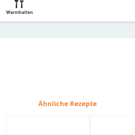
Warmhalten
Ähnliche Rezepte
Mediterraner
Erdäpfelgulasch
Nudelsalat