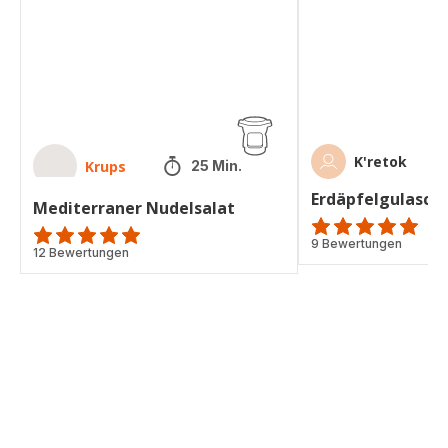
K'retok
Krups
25 Min.
Erdäpfelgulasch
Mediterraner Nudelsalat
Bewertung
9 Bewertungen
ratings.4.9
12 Bewertungen
mit
5
Sternen
(Durchschnitt)