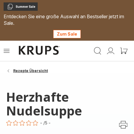
Summer Sale
Kopieren
Entdecken Sie eine große Auswahl an Bestseller jetzt im
Sale.
Zum Sale
Krups
Das
Mein
Mein
Homepage
Menü
Konto
Waren
öffnen
Rezepte Übersicht
Herzhafte
Nudelsuppe
-
/5
-
ratings.0