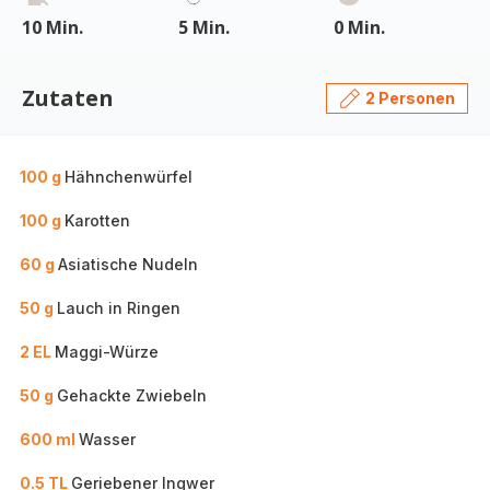
10 Min.
5 Min.
0 Min.
Zutaten
2 Personen
100 g
Hähnchenwürfel
100 g
Karotten
60 g
Asiatische Nudeln
50 g
Lauch in Ringen
2 EL
Maggi-Würze
50 g
Gehackte Zwiebeln
600 ml
Wasser
0.5 TL
Geriebener Ingwer