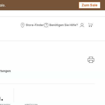
ale.
Zum Sale
Store-Finder
Benötigen Sie Hilfe?
Store-
Benötigen
Mein
Mein
Finder
Sie
Konto
Waren
Hilfe?
rtungen
.