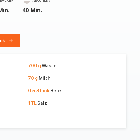
BACKEN
ABKÜHLEN
Min.
40 Min.
ück
Stück
hinzufügen
700 g
Wasser
70 g
Milch
0.5 Stück
Hefe
1 TL
Salz