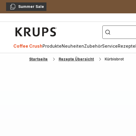
Summer Sale
Kopieren
["Kaffeevollautomat",
Krups
Homepage
Coffee Crush
Produkte
Neuheiten
Zubehör
Service
Rezepte
Startseite
Rezepte Übersicht
Kürbisbrot