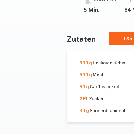
ZUBEREITUNG
5 Min.
34 
Zutaten
1 St
Stück
löschen
300 g
Hokkaidokürbis
500 g
Mehl
50 g
Garflüssigkeit
2 EL
Zucker
30 g
Sonnenblumenöl