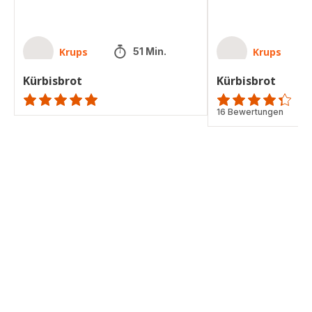
Krups
Krups
51 Min.
Kürbisbrot
Kürbisbrot
ratings.NaN
ratings.4.3
16 Bewertungen