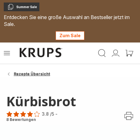
Summer Sale
Kopieren
Entdecken Sie eine große Auswahl an Bestseller jetzt im
Sale.
Zum Sale
Krups
Das
Mein
Mein
Homepage
Menü
Konto
Waren
öffnen
Rezepte Übersicht
Kürbisbrot
3.8
/5
-
ratings.3.8
8 Bewertungen