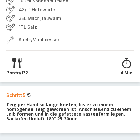
100ml Sonnenblumenöl
42g 1 Hefewürfel
3EL Milch, lauwarm
1TL Salz
Knet-/Mahlmesser
Pastry P2
4 Min.
Schritt 5
/5
Teig per Hand so lange kneten, bis er zu einem
homogenen Teig geworden ist. Anschließend zu einem
Laib formen und in die gefettete Kastenform legen.
Backofen Umluft 180° 25-30min