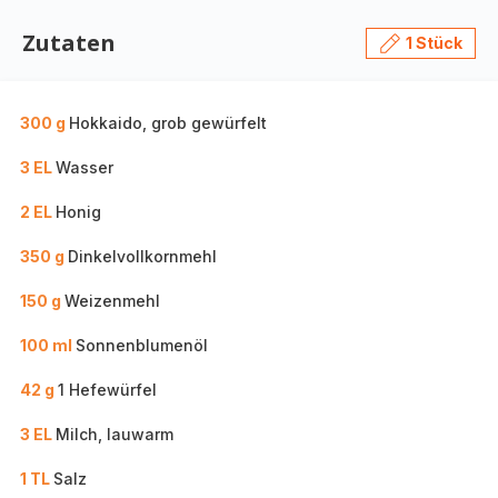
Zutaten
1 Stück
300 g
Hokkaido, grob gewürfelt
3 EL
Wasser
2 EL
Honig
350 g
Dinkelvollkornmehl
150 g
Weizenmehl
100 ml
Sonnenblumenöl
42 g
1 Hefewürfel
3 EL
Milch, lauwarm
1 TL
Salz