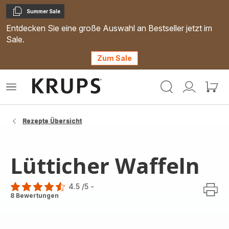
Summer Sale
Kopieren
Entdecken Sie eine große Auswahl an Bestseller jetzt im
Sale.
Zum Sale
Krups
Das
Mein
Mein
Homepage
Menü
Konto
Waren
öffnen
Rezepte Übersicht
Lütticher Waffeln
4.5
/5
-
ratings.4.5
8 Bewertungen