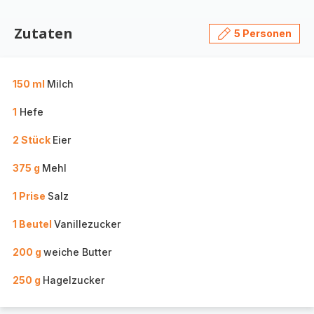
Zutaten
5 Personen
150 ml
Milch
1
Hefe
2 Stück
Eier
375 g
Mehl
1 Prise
Salz
1 Beutel
Vanillezucker
200 g
weiche Butter
250 g
Hagelzucker