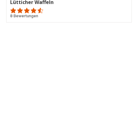
Lütticher Waffeln
ratings.4.5
8 Bewertungen