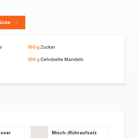
tücke
Stücke
hinzufügen
e
160 g
Zucker
100 g
Gehobelte Mandeln
esser
Misch-/Rühraufsatz