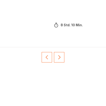
8 Std. 10 Min.
Vorherige
Weiter
Recipe
Recipe
card
card
slider
slider