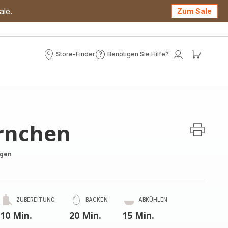
ale.
Zum Sale
Store-Finder
Benötigen Sie Hilfe?
Store-
Benötigen
Mein
Mein
Finder
Sie
Konto
Waren
Hilfe?
rnchen
ngen
ZUBEREITUNG
BACKEN
ABKÜHLEN
10 Min.
20 Min.
15 Min.