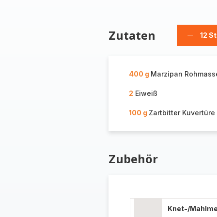
Zutaten
12 S
Stücke
löschen
400 g
Marzipan Rohmass
2
Eiweiß
100 g
Zartbitter Kuvertüre
Zubehör
Knet-/Mahlm