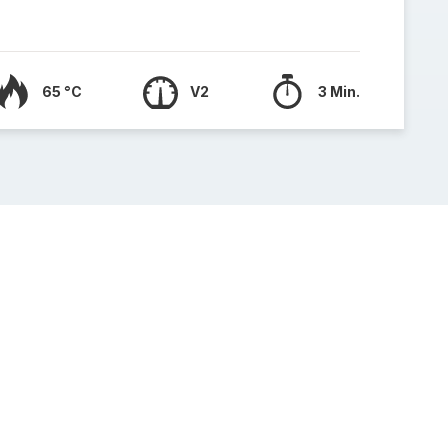
65 °C
V2
3 Min.