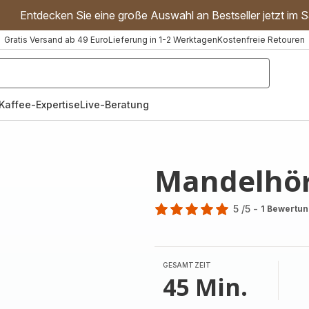
Entdecken Sie eine große Auswahl an Bestseller jetzt im S
Gratis Versand ab 49 Euro
Lieferung in 1-2 Werktagen
Kostenfreie Retouren
"Handmixer","Waffeleisen"]
Kaffee-Expertise
Live-Beratung
Mandelhö
5
/5
-
1 Bewertu
Bewertung
mit
5
Sternen
GESAMTZEIT
(Durchschnitt)
45 Min.