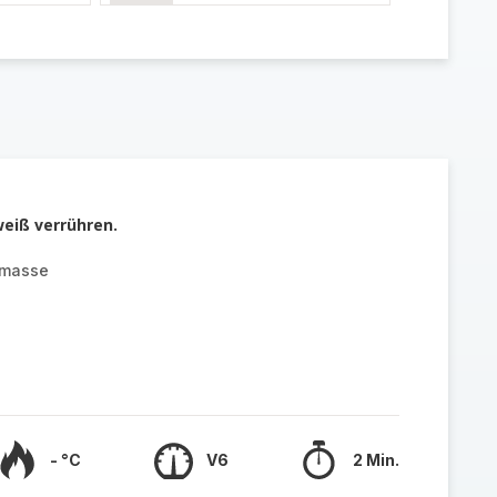
weiß verrühren.
hmasse
- °C
V6
2 Min.