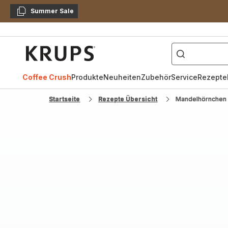
Summer Sale
Kopieren
["Kaffeevollautomat",
Krups
Homepage
Coffee Crush
Produkte
Neuheiten
Zubehör
Service
Rezepte
Startseite
Rezepte Übersicht
Mandelhörnchen