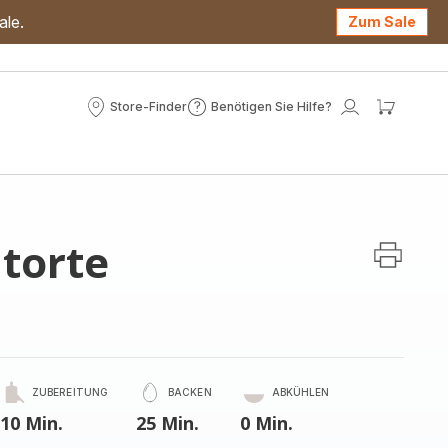
ale.
Zum Sale
Store-Finder
Benötigen Sie Hilfe?
Store-
Benötigen
Mein
Mein
Finder
Sie
Konto
Waren
Hilfe?
torte
ZUBEREITUNG
BACKEN
ABKÜHLEN
10 Min.
25 Min.
0 Min.