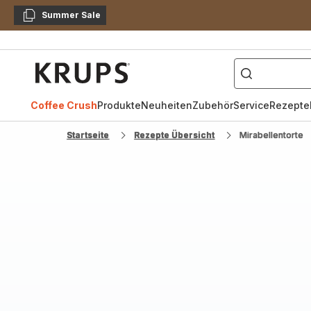
Summer Sale
Kopieren
["Kaffeevollautomat",
Krups
Homepage
Coffee Crush
Produkte
Neuheiten
Zubehör
Service
Rezepte
Startseite
Rezepte Übersicht
Mirabellentorte