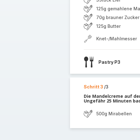
125g gemahlene M
70g brauner Zucker
125g Butter
Knet-/Mahlmesser
Pastry P3
Schritt 3
/3
Die Mandelcreme auf dem
Ungefähr 25 Minuten ba
500g Mirabellen