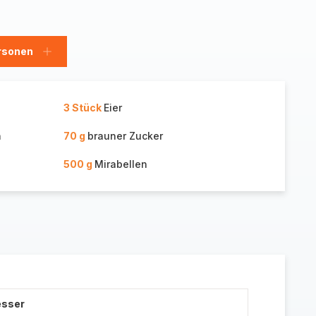
rsonen
en
Personen
hinzufügen
3 Stück
Eier
n
70 g
brauner Zucker
500 g
Mirabellen
esser