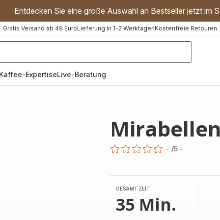
Entdecken Sie eine große Auswahl an Bestseller jetzt im S
Gratis Versand ab 49 Euro
Lieferung in 1-2 Werktagen
Kostenfreie Retouren
"Handmixer","Waffeleisen"]
Kaffee-Expertise
Live-Beratung
Mirabellen
-
/5
-
ratings.0
GESAMTZEIT
35 Min.