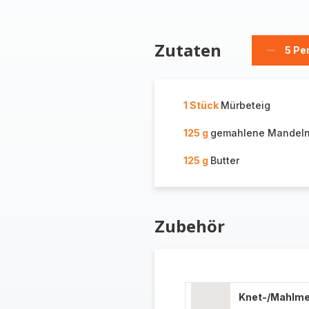
Zutaten
5 Pe
Person
löschen
1 Stück
Mürbeteig
125 g
gemahlene Mandel
125 g
Butter
Zubehör
Knet-/Mahlm