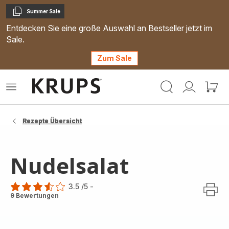
Summer Sale
Kopieren
Entdecken Sie eine große Auswahl an Bestseller jetzt im
Sale.
Zum Sale
Krups
Das
Mein
Mein
Homepage
Menü
Konto
Waren
öffnen
Rezepte Übersicht
Nudelsalat
3.5
/5
-
ratings.3.5
9 Bewertungen