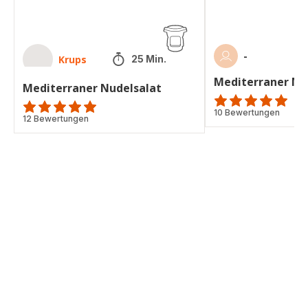
-
Krups
25 Min.
Mediterraner Nu
Mediterraner Nudelsalat
ratings.4.9
10 Bewertungen
ratings.4.9
12 Bewertungen