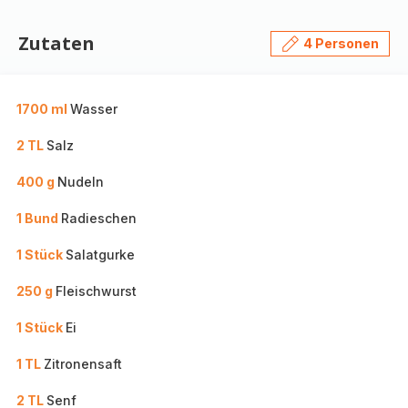
Zutaten
4 Personen
1700 ml
Wasser
2 TL
Salz
400 g
Nudeln
1 Bund
Radieschen
1 Stück
Salatgurke
250 g
Fleischwurst
1 Stück
Ei
1 TL
Zitronensaft
2 TL
Senf