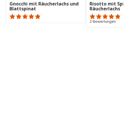
Gnocchi mit Räucherlachs und
Risotto mit Spin
Blattspinat
Räucherlachs
ratings.NaN
Bewertung
2 Bewertungen
mit
5
Sternen
(Durchschnitt)