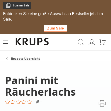
Summer Sale
Kopieren
Entdecken Sie eine große Auswahl an Bestseller jetzt im
Sale.
Zum Sale
Krups
Das
Mein
Mein
Homepage
Menü
Konto
Waren
öffnen
Rezepte Übersicht
Panini mit
Räucherlachs
-
/5
-
ratings.0