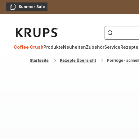
Summer Sale
Kopieren
["Kaffeevollautomat",
Krups
Homepage
Coffee Crush
Produkte
Neuheiten
Zubehör
Service
Rezepte
Startseite
Rezepte Übersicht
Porridge- schnel