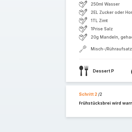
250ml Wasser
2EL Zucker oder Ho
1TL Zimt
1Prise Salz
20g Mandeln, geha
Misch-/Rühraufsatz
Dessert P
Schritt 2
/2
Frühstücksbrei wird wa