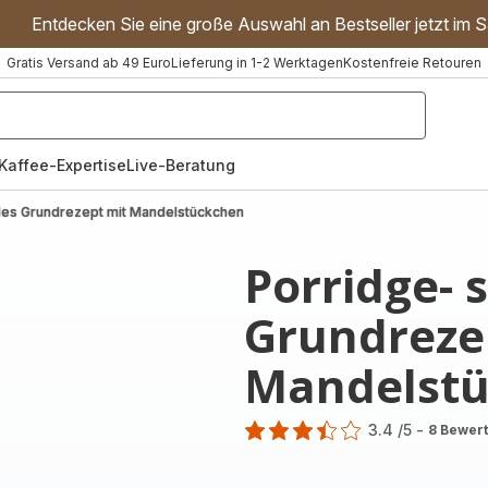
Entdecken Sie eine große Auswahl an Bestseller jetzt im S
Gratis Versand ab 49 Euro
Lieferung in 1-2 Werktagen
Kostenfreie Retouren
"Handmixer","Waffeleisen"]
Kaffee-Expertise
Live-Beratung
les Grundrezept mit Mandelstückchen
Porridge- 
Grundreze
Mandelst
3.4
/5
-
8 Bewer
ratings.3.4