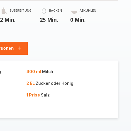
ZUBEREITUNG
BACKEN
ABKÜHLEN
2 Min.
25 Min.
0 Min.
rsonen
en
Personen
hinzufügen
g
400 ml
Milch
2 EL
Zucker oder Honig
1 Prise
Salz