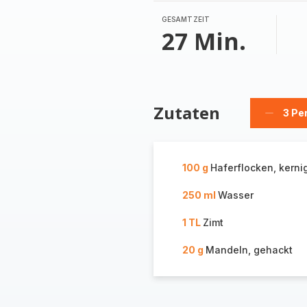
GESAMTZEIT
27 Min.
Zutaten
3 Pe
Person
löschen
100 g
Haferflocken, kerni
250 ml
Wasser
1 TL
Zimt
20 g
Mandeln, gehackt