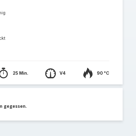
nig
ckt
25 Min.
V4
90 °C
rm gegessen.