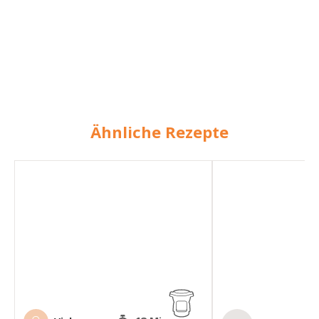
Ähnliche Rezepte
Protein-
Grünkohl
Porridge
mit
Apfel