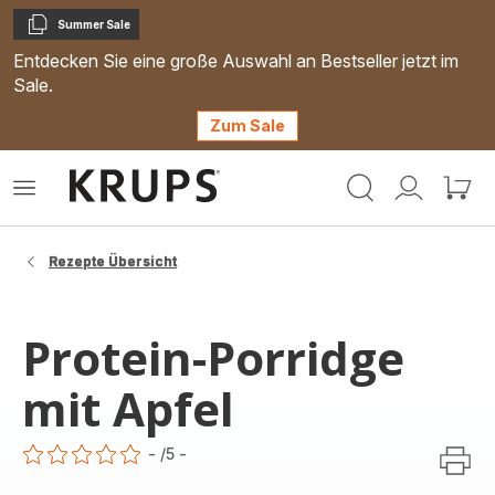
Summer Sale
Kopieren
Entdecken Sie eine große Auswahl an Bestseller jetzt im
Sale.
Zum Sale
Krups
Das
Mein
Mein
Homepage
Menü
Konto
Waren
öffnen
Rezepte Übersicht
Protein-Porridge
mit Apfel
-
/5
-
ratings.0