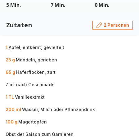
5 Min.
7 Min.
0 Min.
Zutaten
2 Personen
1
Apfel, entkernt, geviertelt
25 g
Mandeln, gerieben
65 g
Haferflocken, zart
Zimt nach Geschmack
1 TL
Vanilleextrakt
200 ml
Wasser, Milch oder Pflanzendrink
100 g
Magertopfen
Obst der Saison zum Garnieren