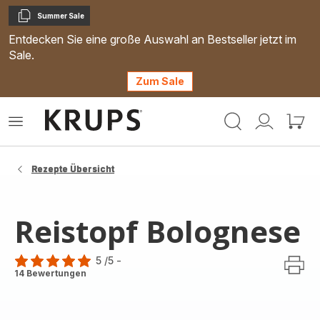
Summer Sale
Kopieren
Entdecken Sie eine große Auswahl an Bestseller jetzt im
Sale.
Zum Sale
Krups
Das
Mein
Mein
Homepage
Menü
Konto
Waren
öffnen
Rezepte Übersicht
Reistopf Bolognese
5
/5
-
Bewertung
14 Bewertungen
mit
5
Sternen