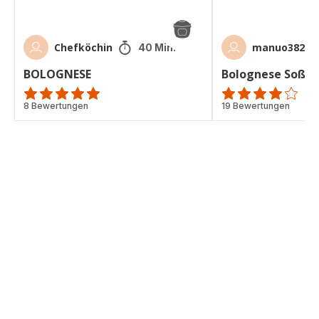
Chefköchin
manuo38270
40 Min.
BOLOGNESE
Bolognese Soße
ratings.4.9
8 Bewertungen
Bewertung
19 Bewertungen
mit
4
Sternen
(Durchschnitt)