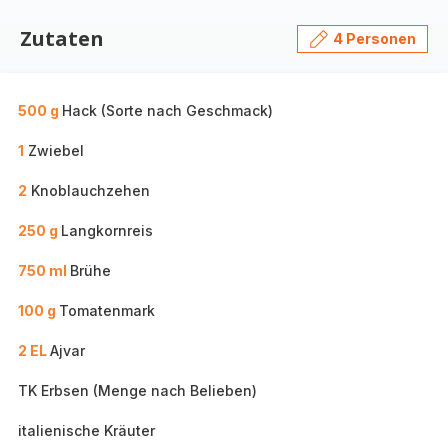
Zutaten
4 Personen
500 g
Hack (Sorte nach Geschmack)
1
Zwiebel
2
Knoblauchzehen
250 g
Langkornreis
750 ml
Brühe
100 g
Tomatenmark
2 EL
Ajvar
TK Erbsen (Menge nach Belieben)
italienische Kräuter