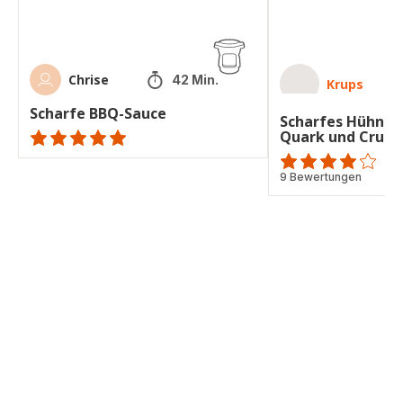
Chrise
42 Min.
Krups
Scharfe BBQ-Sauce
Scharfes Hühnch
Quark und Crunc
ratings.NaN
ratings.4.1
9 Bewertungen