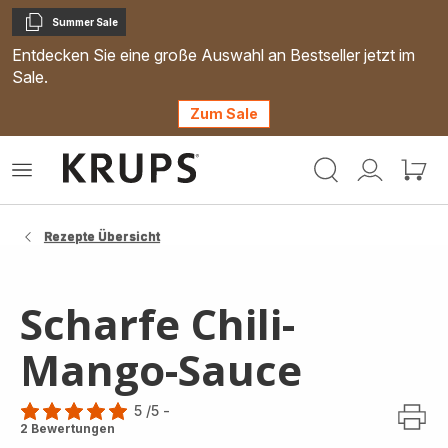
Summer Sale
Kopieren
Entdecken Sie eine große Auswahl an Bestseller jetzt im
Sale.
Zum Sale
Krups
Das
Mein
Mein
Homepage
Menü
Konto
Waren
öffnen
Rezepte Übersicht
Scharfe Chili-
Mango-Sauce
5
/5
-
Bewertung
2 Bewertungen