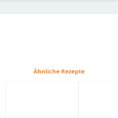
Ähnliche Rezepte
Scharfe
Scharfes
BBQ-
Hühnchen
Sauce
mit
Rucola
Quark
und
Crunch