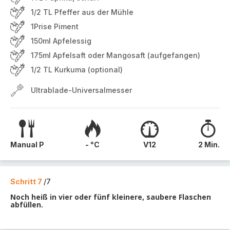
1/2 TL Pfeffer aus der Mühle
1Prise Piment
150ml Apfelessig
175ml Apfelsaft oder Mangosaft (aufgefangen)
1/2 TL Kurkuma (optional)
Ultrablade-Universalmesser
Manual P
- °C
V12
2 Min.
Schritt 7
/7
Noch heiß in vier oder fünf kleinere, saubere Flaschen
abfüllen.