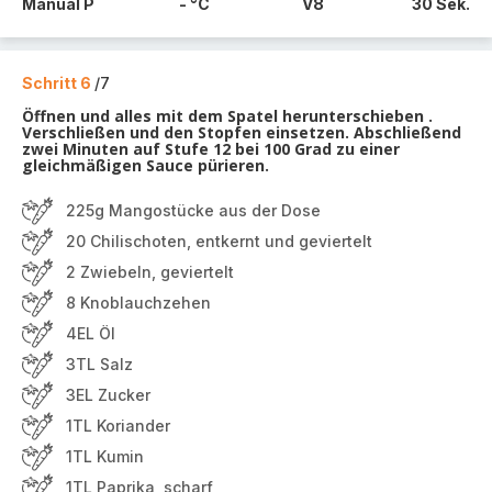
Manual P
- °C
V8
30 Sek.
Schritt 6
/7
Öffnen und alles mit dem Spatel herunterschieben .
Verschließen und den Stopfen einsetzen. Abschließend
zwei Minuten auf Stufe 12 bei 100 Grad zu einer
gleichmäßigen Sauce pürieren.
225g Mangostücke aus der Dose
20 Chilischoten, entkernt und geviertelt
2 Zwiebeln, geviertelt
8 Knoblauchzehen
4EL Öl
3TL Salz
3EL Zucker
1TL Koriander
1TL Kumin
1TL Paprika, scharf