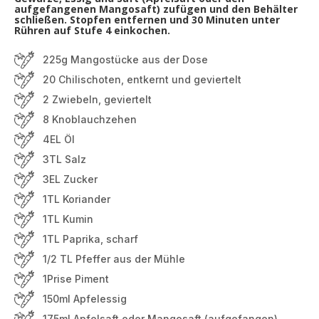
aufgefangenen Mangosaft) zufügen und den Behälter
schließen. Stopfen entfernen und 30 Minuten unter
Rühren auf Stufe 4 einkochen.
225g Mangostücke aus der Dose
20 Chilischoten, entkernt und geviertelt
2 Zwiebeln, geviertelt
8 Knoblauchzehen
4EL Öl
3TL Salz
3EL Zucker
1TL Koriander
1TL Kumin
1TL Paprika, scharf
1/2 TL Pfeffer aus der Mühle
1Prise Piment
150ml Apfelessig
175ml Apfelsaft oder Mangosaft (aufgefangen)