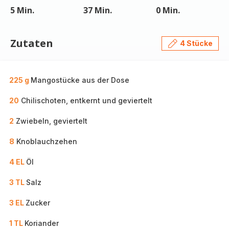
5 Min.
37 Min.
0 Min.
Zutaten
4 Stücke
225 g
Mangostücke aus der Dose
20
Chilischoten, entkernt und geviertelt
2
Zwiebeln, geviertelt
8
Knoblauchzehen
4 EL
Öl
3 TL
Salz
3 EL
Zucker
1 TL
Koriander