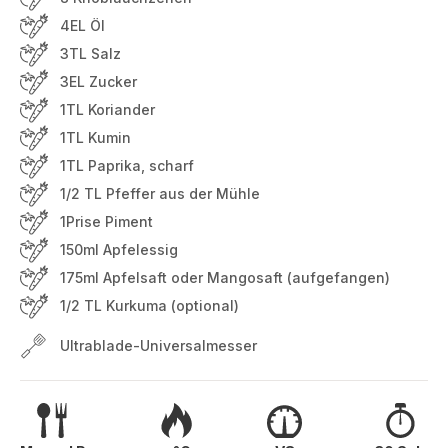
4EL Öl
3TL Salz
3EL Zucker
1TL Koriander
1TL Kumin
1TL Paprika, scharf
1/2 TL Pfeffer aus der Mühle
1Prise Piment
150ml Apfelessig
175ml Apfelsaft oder Mangosaft (aufgefangen)
1/2 TL Kurkuma (optional)
Ultrablade-Universalmesser