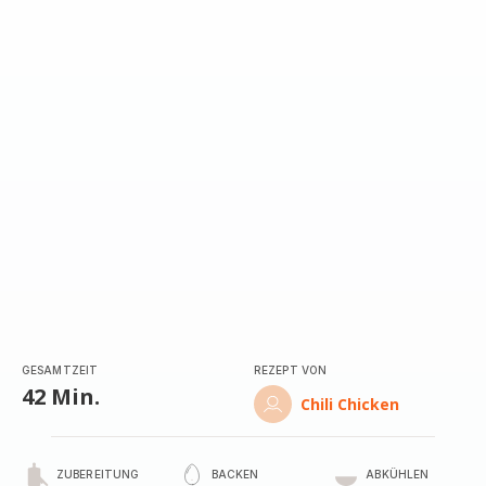
mit
5
Sternen
(Durchschnitt)
GESAMTZEIT
REZEPT VON
42 Min.
Chili Chicken
ZUBEREITUNG
BACKEN
ABKÜHLEN