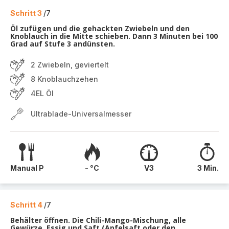
Schritt 3
/7
Öl zufügen und die gehackten Zwiebeln und den
Knoblauch in die Mitte schieben. Dann 3 Minuten bei 100
Grad auf Stufe 3 andünsten.
2 Zwiebeln, geviertelt
8 Knoblauchzehen
4EL Öl
Ultrablade-Universalmesser
Manual P
- °C
V3
3 Min.
Schritt 4
/7
Behälter öffnen. Die Chili-Mango-Mischung, alle
Gewürze, Essig und Saft (Apfelsaft oder den