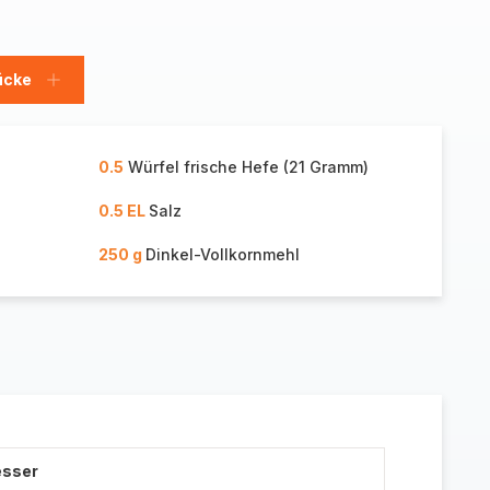
ücke
Stücke
hinzufügen
0.5
Würfel frische Hefe (21 Gramm)
0.5 EL
Salz
250 g
Dinkel-Vollkornmehl
esser