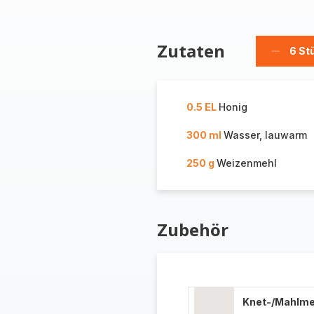
Zutaten
6 St
Stücke
löschen
0.5 EL
Honig
300 ml
Wasser, lauwarm
250 g
Weizenmehl
Zubehör
Knet-/Mahlm