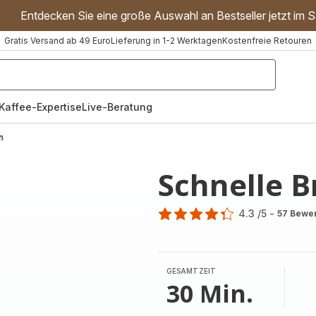
Entdecken Sie eine große Auswahl an Bestseller jetzt im S
Gratis Versand ab 49 Euro
Lieferung in 1-2 Werktagen
Kostenfreie Retouren
"Handmixer","Waffeleisen"]
Kaffee-Expertise
Live-Beratung
n
Schnelle 
4.3
/5
-
57 Bewe
ratings.4.3
GESAMTZEIT
30 Min.