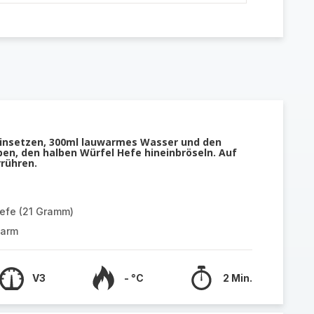
insetzen, 300ml lauwarmes Wasser und den
ben, den halben Würfel Hefe hineinbröseln. Auf
rrühren.
Hefe (21 Gramm)
warm
V3
- °C
2 Min.