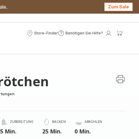
ale.
Zum Sale
Store-Finder
Benötigen Sie Hilfe?
Store-
Benötigen
Mein
Mein
Finder
Sie
Konto
Waren
Hilfe?
Brötchen
rtungen
ZUBEREITUNG
BACKEN
ABKÜHLEN
5 Min.
25 Min.
0 Min.