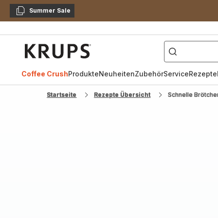
Summer Sale
Kopieren
["Kaffeevollautomat",
Krups
Homepage
Coffee Crush
Produkte
Neuheiten
Zubehör
Service
Rezepte
Startseite
Rezepte Übersicht
Schnelle Brötche