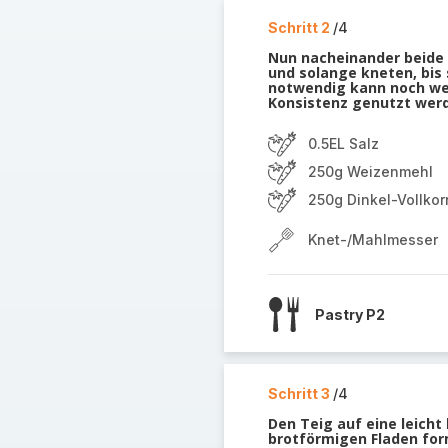
Schritt 2
/4
Nun nacheinander beide M
und solange kneten, bis 
notwendig kann noch we
Konsistenz genutzt wer
0.5EL Salz
250g Weizenmehl
250g Dinkel-Vollko
Knet-/Mahlmesser
Pastry P2
Schritt 3
/4
Den Teig auf eine leich
brotförmigen Fladen form