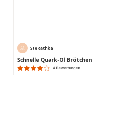
SteRathka
Schnelle Quark-Öl Brötchen
4 Bewertungen
Bewertung
mit
4
Sternen
(Durchschnitt)