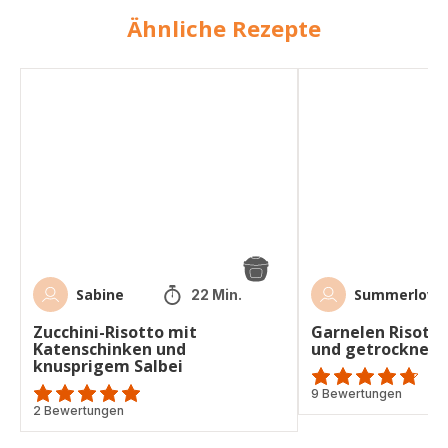
Ähnliche Rezepte
Zucchini-
Garnelen
Risotto
Risotto
mit
mit
Katenschinken
Zucchini
und
und
knusprigem
getrockneten
Salbei
Tomaten
Sabine
Summerlove
22 Min.
Zucchini-Risotto mit
Garnelen Risotto
Katenschinken und
und getrocknet
knusprigem Salbei
ratings.4.7
9 Bewertungen
Bewertung
2 Bewertungen
mit