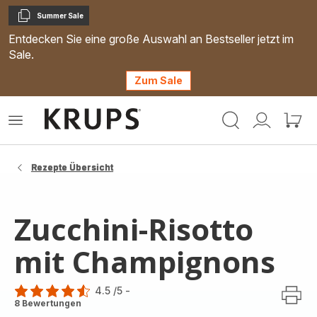
Summer Sale
Kopieren
Entdecken Sie eine große Auswahl an Bestseller jetzt im
Sale.
Zum Sale
Krups
Das
Mein
Mein
Homepage
Menü
Konto
Waren
öffnen
Rezepte Übersicht
Zucchini-Risotto
mit Champignons
4.5
/5
-
ratings.4.5
8 Bewertungen