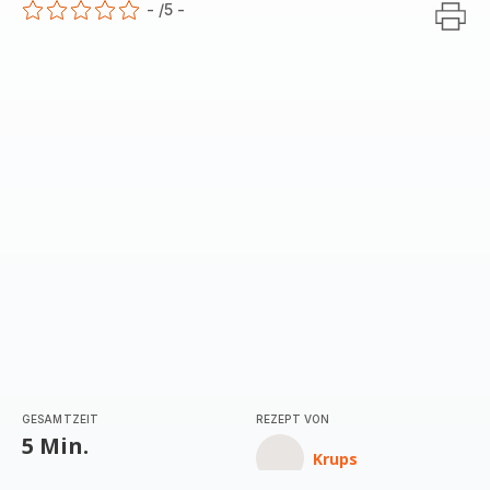
-
/5
-
ratings.0
GESAMTZEIT
REZEPT VON
5 Min.
Krups