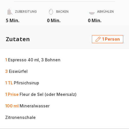
ZUBEREITUNG
BACKEN
ABKÜHLEN
5 Min.
0 Min.
0 Min.
Zutaten
1 Person
1
Espresso 40 ml, 3 Bohnen
3
Eiswürfel
1 TL
Pfirsichsirup
1 Prise
Fleur de Sel (oder Meersalz)
100 ml
Mineralwasser
Zitronenschale