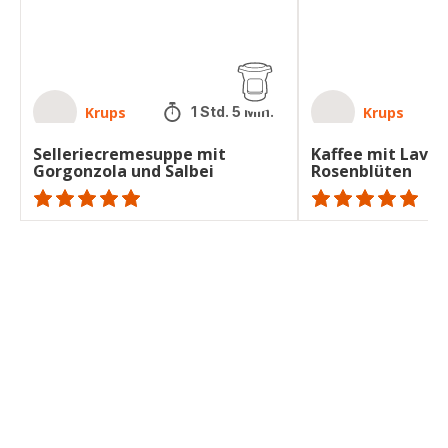
Krups
Krups
1 Std. 5 Min.
Selleriecremesuppe mit
Kaffee mit Laven
Gorgonzola und Salbei
Rosenblüten
ratings.NaN
ratings.NaN