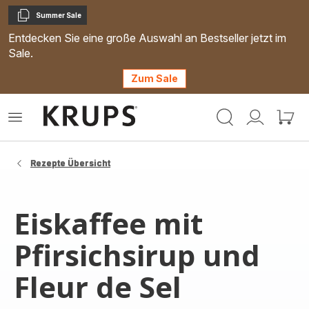
Summer Sale
Kopieren
Entdecken Sie eine große Auswahl an Bestseller jetzt im
Sale.
Zum Sale
Krups
Das
Mein
Mein
Homepage
Menü
Konto
Waren
öffnen
Rezepte Übersicht
Eiskaffee mit
Pfirsichsirup und
Fleur de Sel