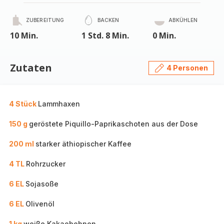
ZUBEREITUNG
BACKEN
ABKÜHLEN
10 Min.
1 Std. 8 Min.
0 Min.
Zutaten
4 Personen
4 Stück
Lammhaxen
150 g
geröstete Piquillo-Paprikaschoten aus der Dose
200 ml
starker äthiopischer Kaffee
4 TL
Rohrzucker
6 EL
Sojasoße
6 EL
Olivenöl
1 kg
weiße Kakaobohnen