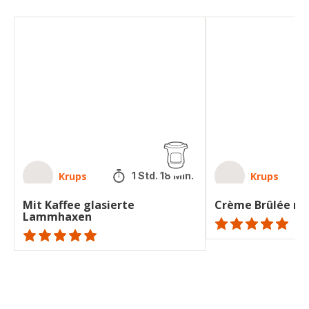
Mit
Crème
Kaffee
Brûlée
glasierte
mit
Lammhaxen
Kaffee
Krups
Krups
1 Std. 18 Min.
Mit Kaffee glasierte
Crème Brûlée mi
Lammhaxen
ratings.NaN
ratings.NaN