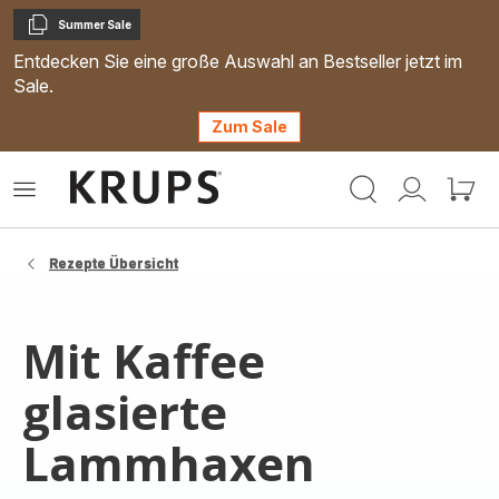
Summer Sale
Kopieren
Entdecken Sie eine große Auswahl an Bestseller jetzt im
Sale.
Zum Sale
Krups
Das
Mein
Mein
Homepage
Menü
Konto
Waren
öffnen
Rezepte Übersicht
Mit Kaffee
glasierte
Lammhaxen