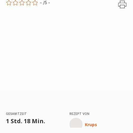
-
/5
-
ratings.0
GESAMTZEIT
REZEPT VON
1 Std. 18 Min.
Krups