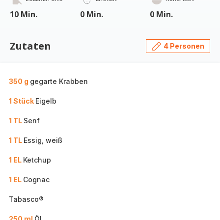
10 Min.
0 Min.
0 Min.
Zutaten
4 Personen
350 g
gegarte Krabben
1 Stück
Eigelb
1 TL
Senf
1 TL
Essig, weiß
1 EL
Ketchup
1 EL
Cognac
Tabasco®
250 ml
Öl