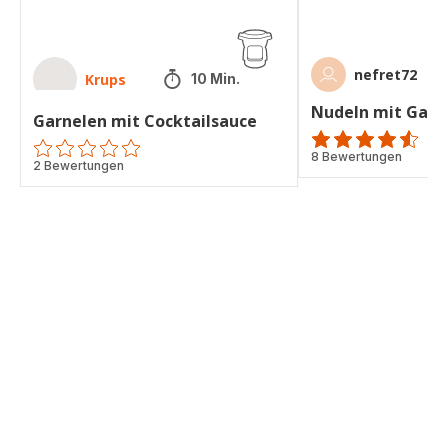
nefret72
Krups
10 Min.
Nudeln mit Garn
Garnelen mit Cocktailsauce
ratings.4.5
8 Bewertungen
ratings.0
2 Bewertungen