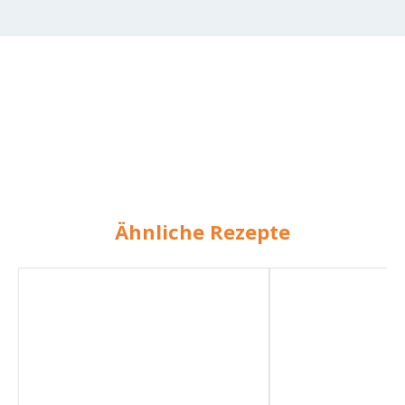
Ähnliche Rezepte
Garnelen
Nudeln
mit
mit
Cocktailsauce
Garnelen