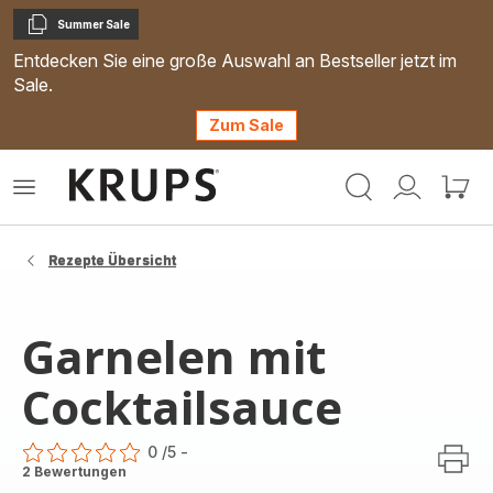
Summer Sale
Kopieren
Entdecken Sie eine große Auswahl an Bestseller jetzt im
Sale.
Zum Sale
Krups
Das
Mein
Mein
Homepage
Menü
Konto
Waren
öffnen
Rezepte Übersicht
Garnelen mit
Cocktailsauce
0
/5
-
ratings.0
2 Bewertungen