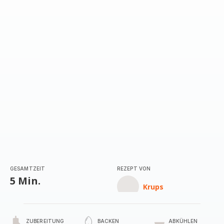
mit
1
Stern
(Durchschnitt)
GESAMTZEIT
REZEPT VON
5 Min.
Krups
ZUBEREITUNG
BACKEN
ABKÜHLEN