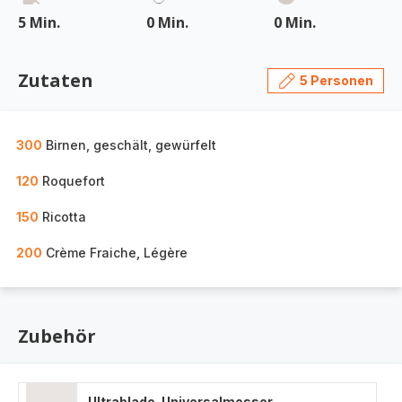
5 Min.
0 Min.
0 Min.
Zutaten
5 Personen
300
Birnen, geschält, gewürfelt
120
Roquefort
150
Ricotta
200
Crème Fraiche, Légère
Zubehör
Ultrablade-Universalmesser