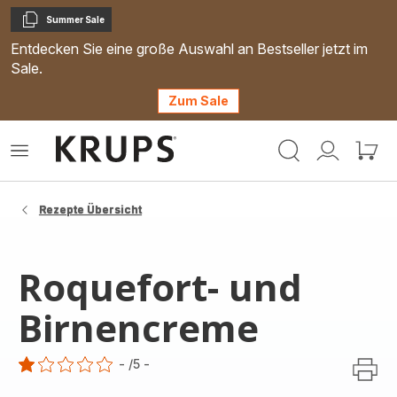
Summer Sale
Kopieren
Entdecken Sie eine große Auswahl an Bestseller jetzt im
Sale.
Zum Sale
Krups
Das
Mein
Mein
Homepage
Menü
Konto
Waren
öffnen
Rezepte Übersicht
Roquefort- und
Birnencreme
-
/5
-
Bewertung