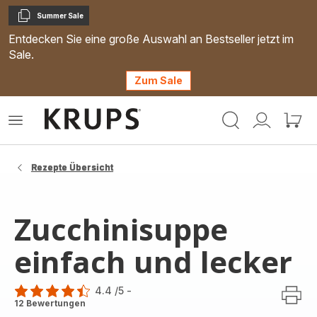
Summer Sale
Kopieren
Entdecken Sie eine große Auswahl an Bestseller jetzt im
Sale.
Zum Sale
Krups
Das
Mein
Mein
Homepage
Menü
Konto
Waren
öffnen
Rezepte Übersicht
Zucchinisuppe
einfach und lecker
4.4
/5
-
ratings.4.4
12 Bewertungen