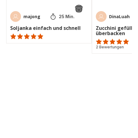
majong
DinaLuah
25 Min.
Soljanka einfach und schnell
Zucchini gefüllt 
überbacken
ratings.NaN
Bewertung
2 Bewertungen
mit
5
Sternen
(Durchschnitt)