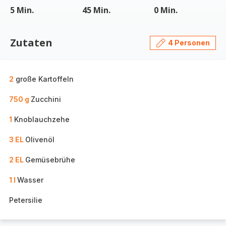
5 Min.
45 Min.
0 Min.
Zutaten
4 Personen
2
große Kartoffeln
750 g
Zucchini
1
Knoblauchzehe
3 EL
Olivenöl
2 EL
Gemüsebrühe
1 l
Wasser
Petersilie