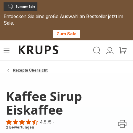
Summer Sale
Kopieren
Entdecken Sie eine große Auswahl an Bestseller jetzt im
Sale.
Zum Sale
Krups
Das
Mein
Mein
Homepage
Menü
Konto
Waren
öffnen
Rezepte Übersicht
Kaffee Sirup
Eiskaffee
4.5
/5
-
ratings.4.5
2 Bewertungen