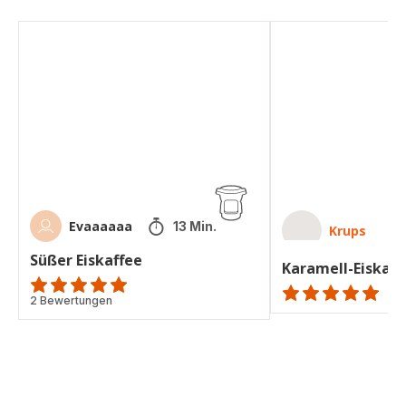
Süßer
Karamell-
Eiskaffee
Eiskaffee
Evaaaaaa
13 Min.
Krups
Süßer Eiskaffee
Karamell-Eiskaff
Bewertung
2 Bewertungen
ratings.NaN
mit
5
Sternen
(Durchschnitt)